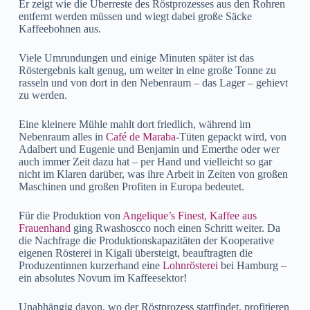
Er zeigt wie die Überreste des Röstprozesses aus den Rohren
entfernt werden müssen und wiegt dabei große Säcke
Kaffeebohnen aus.
Viele Umrundungen und einige Minuten später ist das
Röstergebnis kalt genug, um weiter in eine große Tonne zu
rasseln und von dort in den Nebenraum – das Lager – gehievt
zu werden.
Eine kleinere Mühle mahlt dort friedlich, während im
Nebenraum alles in
Café de Maraba
-Tüten gepackt wird, von
Adalbert und Eugenie und Benjamin und Emerthe oder wer
auch immer Zeit dazu hat – per Hand und vielleicht so gar
nicht im Klaren darüber, was ihre Arbeit in Zeiten von großen
Maschinen und großen Profiten in Europa bedeutet.
Für die Produktion von
Angelique’s Finest, Kaffee aus
Frauenhand
ging Rwashoscco noch einen Schritt weiter. Da
die Nachfrage die Produktionskapazitäten der Kooperative
eigenen Rösterei in Kigali übersteigt, beauftragten die
Produzentinnen kurzerhand eine
Lohnrösterei
bei Hamburg –
ein absolutes Novum im Kaffeesektor!
Unabhängig davon, wo der Röstprozess stattfindet, profitieren