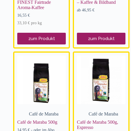
FINEST Fairtrade
– Kaffee & Bildband
Aroma-Kaffee
ab
46,95
€
16,55
€
33,10
€
pro
kg
zum Produkt
zum Produkt
Café de Maraba
Café de Maraba
Café de Maraba 500g
Café de Maraba 500g,
Espresso
14,95
€
- oder im Abo