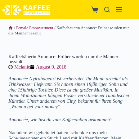
/
Female Empowerment
/ Kaffeebäuerin Annonce: Früher wurden nur
die Männer bezahlt
Kaffeebäuerin Annonce: Früher wurden nur die Männer
bezahlt
Melanie
August 9, 2018
Annoncée Nyirabagenzi ist verheiratet. Ihr Mann arbeitet als
Trinkwasser-Lieferant. Sie haben einen 18jährigen Sohn und
eine 15jährige Tochter. Diese ist ein großer Musikfan. In
ihrem Wohnzimmer hängen Poster verschiedener ruandischer
Künstler. Unter anderem von Ciny, bekannt für ihren Song
„Woman get your money“.
Annoncée, wie bist du zum Kaffeeanbau gekommen?
Nachdem wir geheiratet hatten, schenkte uns mein
Schwiegervater ein Stück Land mit Kaffeepflanzen. Mein