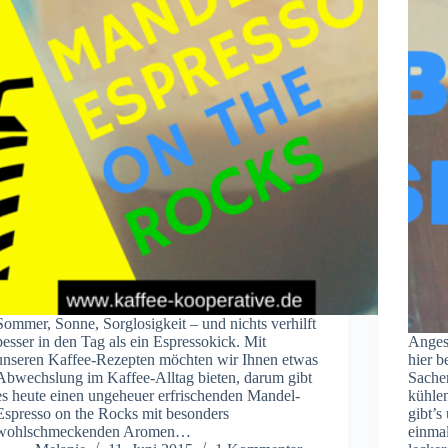
Sommer, Sonne, Sorglosigkeit – und nichts verhilft
besser in den Tag als ein Espressokick. Mit
Anges
unseren Kaffee-Rezepten möchten wir Ihnen etwas
hier b
Abwechslung im Kaffee-Alltag bieten, darum gibt
Sache
es heute einen ungeheuer erfrischenden Mandel-
kühle
Espresso on the Rocks mit besonders
gibt’s
wohlschmeckenden Aromen…
einma