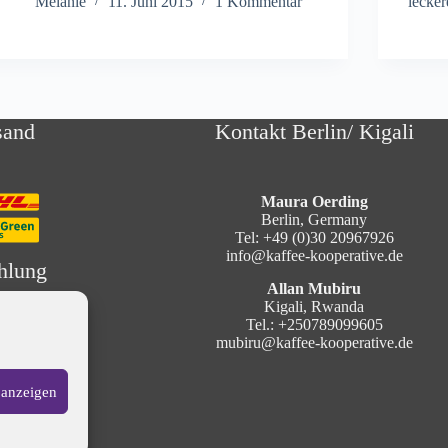
Melanie
11. Juni 2015
1 Kommentar
lecke
sand
Kontakt Berlin/ Kigali
Maura Oerding
Berlin, Germany
Tel: +49 (0)30 20967926
info@kaffee-kooperative.de
hlung
Allan Mubiru
Kigali, Rwanda
Tel.: +250789099605
mubiru@kaffee-kooperative.de
 anzeigen