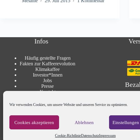
Melanie
29. Juli 2015
1 Kommentar
Infos
Ver
Häufig gestellte Fragen
Fakten zur Kaffeerevolution
Klimakaffee
Investor*Innen
Jobs
Beza
Presse
Kontakt
AGBs
Impressum
Wir verwenden Cookies, um unsere Website und unseren Service zu optimieren.
Datenschutz
Mein Konto
Vertrag widerrufen
Cookies akzeptieren
Ablehnen
Einstellungen
Widerruf
Zahlungsarten
Cookie-Richtlinie
Datenschutz
Impressum
Versandbedingungen