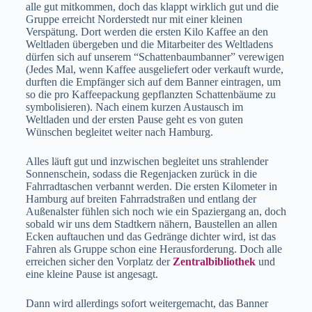
alle gut mitkommen, doch das klappt wirklich gut und die
Gruppe erreicht Norderstedt nur mit einer kleinen
Verspätung. Dort werden die ersten Kilo Kaffee an den
Weltladen übergeben und die Mitarbeiter des Weltladens
dürfen sich auf unserem “Schattenbaumbanner” verewigen
(Jedes Mal, wenn Kaffee ausgeliefert oder verkauft wurde,
durften die Empfänger sich auf dem Banner eintragen, um
so die pro Kaffeepackung gepflanzten Schattenbäume zu
symbolisieren). Nach einem kurzen Austausch im
Weltladen und der ersten Pause geht es von guten
Wünschen begleitet weiter nach Hamburg.
Alles läuft gut und inzwischen begleitet uns strahlender
Sonnenschein, sodass die Regenjacken zurück in die
Fahrradtaschen verbannt werden. Die ersten Kilometer in
Hamburg auf breiten Fahrradstraßen und entlang der
Außenalster fühlen sich noch wie ein Spaziergang an, doch
sobald wir uns dem Stadtkern nähern, Baustellen an allen
Ecken auftauchen und das Gedränge dichter wird, ist das
Fahren als Gruppe schon eine Herausforderung. Doch alle
erreichen sicher den Vorplatz der
Zentralbibliothek
und
eine kleine Pause ist angesagt.
Dann wird allerdings sofort weitergemacht, das Banner