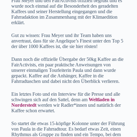
Frau Meyer und den FairActivists offiziell begrüßt und es
wurde noch einmal auf die Besonderheit des geradelten
Kaffees und seiner Herstellung eingegangen und die
Fahrradaktion im Zusammenhang mit der Klimaedition
erklärt.
Gut zu wissen: Frau Meyer und ihr Team haben uns
anvertraut, dass für sie Angelique’s Finest unter den Top 5
der über 1000 Kaffees ist, die sie hier rösten!
Dann noch die offizielle Übergabe der 50kg Kaffee an die
FairActivists, ein paar praktische Anweisungen von
unserer einmaligen Tourleiterin Paula und dann wurde
gepackt. Kaffee auf die Anhänger, Kaffee in die
Fahrradtaschen und dabei nicht den Überblick verlieren.
Ein letztes Foto und ein Interview für die Presse und alle
schwingen sich auf den Sattel, denn am
Weltladen in
Norderstedt
werden wir Radler*innen und natürlich der
Kaffee schon erwartet.
So startet die etwas 15-köpfige Kolonne unter der Führung
von Paula in die Fahrradtour. Es bedarf etwas Zeit, einen
Rhythmus als Gruppe zu finden und ein Tempo, bei dem