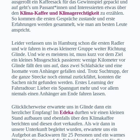
ausgerollt ein Kaffeesack für das Gewinnspiel gepackt und
auf geht’s um Passant*innen und Interessierten etwas über
den
Klima-Kaffee und Klimagerechtigkeit
zu erzählen.
So kommen die ersten Gespräche zustande und erste
Erfahrungen werden gesammelt, wie man am besten Leute
anspricht.
Leider verlassen uns in Hamburg schon die ersten Radler
und wir fahren in etwas kleinerer Gruppe weiter Richtung
Glinde. Und wie es meistens ist, muss kurz vor dem Ziel
ein kleines Missgeschick passieren: wenige Kilometer vor
Glinde fällt den uns auf, dass zwei Schlafsäcke und eine
Isomatte vom Anhänger gefallen sind. Trotz Suchtrupp, der
die ganze Strecke noch einmal zurückfährt, konnten die
Sachen nicht gefunden werden. Erstes Learning der
Fahrradtour: Lieber ein Spanngurt mehr und vor allem
niemals einen Anhänger am Ende fahren lassen.
Glücklicherweise erwartete uns in Glinde dann ein
herzlicher Empfang! Im
Edeka
durften wir einen kleinen
Stand aufbauen und ebenfalls über den Klimakaffee
berichten und diesen dort verkaufen. Als wir dann in
unsere Unterkunft begleitet wurden, erwartete uns ein
Aufgebot an Backwaren für 25 Personen und ein warmes