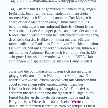
Tag 6 (28.09.): Wusterhausen – Neuruppin – Oberkrämer
Tag 6 startete um 8 Uhr gemütlich mit einem ausgiebigen
Frühstück, bevor wir bei strahlendem Sonnenschein
unseren Weg nach Neuruppin antraten. Der Morgen hatte
aber vor der Abfahrt noch einige Hindernisse für uns
bereit: Paula musste uns aufgrund ihrer Erkältung leider
verlassen, aber der Anhänger passte an keines der anderen
Räder! Nach vielem hin und her, entschieden wir uns dazu,
dass Rebekka das E-Bike von Paula mit dem Hänger
fahren sollte und Paula das Fahrrad von Rebekka mitnahm.
Da wir viel Zeit mit Umpacken verloren hatten, fuhren wir
mit nur einer Aufpump-Pause nach Neuruppin durch. Mit
sehr guter Linsensuppe wurden wir dort im ESTA-Haus
empfangen und spätestens hier stieg die Laune wieder!
Josie und die Schulklasse schlossen sich uns an und es
ging gemeinsam auf den Neuruppiner Marktplatz. Dort
wurden wir wie bei einem Sport-Event mit Mikrofon und
Jubel sowie einem selbst umgedichteten Lied des
Kirchenchores feierlich empfangen. Wir Fairactivists
erklärten unsere Aktion und übergaben den Angelique’s
Finest Kaffee an die lokale Steuerungsgruppe und den
Bürgermeister. Dieser hatte nämlich eine
Wette
verloren
und durfte nun fairen Kaffee, so auch Angelique’s Finest