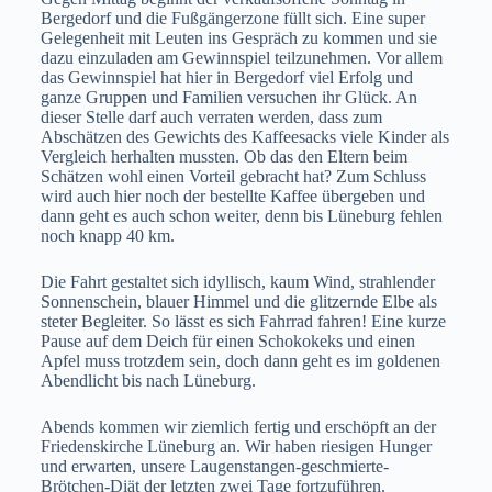
Bergedorf und die Fußgängerzone füllt sich. Eine super
Gelegenheit mit Leuten ins Gespräch zu kommen und sie
dazu einzuladen am Gewinnspiel teilzunehmen. Vor allem
das Gewinnspiel hat hier in Bergedorf viel Erfolg und
ganze Gruppen und Familien versuchen ihr Glück. An
dieser Stelle darf auch verraten werden, dass zum
Abschätzen des Gewichts des Kaffeesacks viele Kinder als
Vergleich herhalten mussten. Ob das den Eltern beim
Schätzen wohl einen Vorteil gebracht hat? Zum Schluss
wird auch hier noch der bestellte Kaffee übergeben und
dann geht es auch schon weiter, denn bis Lüneburg fehlen
noch knapp 40 km.
Die Fahrt gestaltet sich idyllisch, kaum Wind, strahlender
Sonnenschein, blauer Himmel und die glitzernde Elbe als
steter Begleiter. So lässt es sich Fahrrad fahren! Eine kurze
Pause auf dem Deich für einen Schokokeks und einen
Apfel muss trotzdem sein, doch dann geht es im goldenen
Abendlicht bis nach Lüneburg.
Abends kommen wir ziemlich fertig und erschöpft an der
Friedenskirche Lüneburg an. Wir haben riesigen Hunger
und erwarten, unsere Laugenstangen-geschmierte-
Brötchen-Diät der letzten zwei Tage fortzuführen.