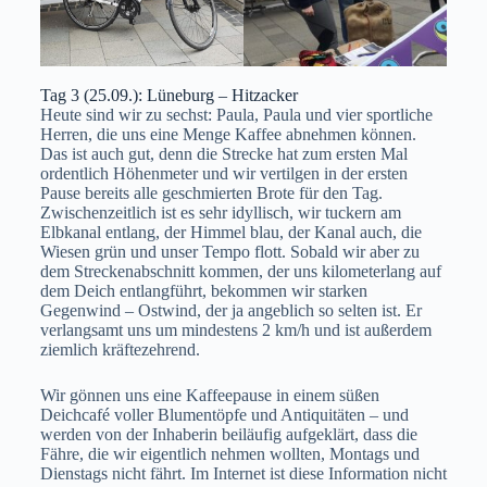
Tag 3 (25.09.): Lüneburg – Hitzacker
Heute sind wir zu sechst: Paula, Paula und vier sportliche
Herren, die uns eine Menge Kaffee abnehmen können.
Das ist auch gut, denn die Strecke hat zum ersten Mal
ordentlich Höhenmeter und wir vertilgen in der ersten
Pause bereits alle geschmierten Brote für den Tag.
Zwischenzeitlich ist es sehr idyllisch, wir tuckern am
Elbkanal entlang, der Himmel blau, der Kanal auch, die
Wiesen grün und unser Tempo flott. Sobald wir aber zu
dem Streckenabschnitt kommen, der uns kilometerlang auf
dem Deich entlangführt, bekommen wir starken
Gegenwind – Ostwind, der ja angeblich so selten ist. Er
verlangsamt uns um mindestens 2 km/h und ist außerdem
ziemlich kräftezehrend.
Wir gönnen uns eine Kaffeepause in einem süßen
Deichcafé voller Blumentöpfe und Antiquitäten – und
werden von der Inhaberin beiläufig aufgeklärt, dass die
Fähre, die wir eigentlich nehmen wollten, Montags und
Dienstags nicht fährt. Im Internet ist diese Information nicht