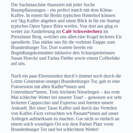
Die Suchmaschine finanziert mit jeder Suche
Baumpflanzungen – ein perfect match mit dem Klima-
Kaffee. In einem für Berlin typischen Hinterhof können
wir 5kg Kaffee abgeben und einen Blick in für ein Startup
typisches Open Space Büro werfen. Von dort aus ging es
weiter zur Auslieferung im
Café Schwesterherz
im
Prenzlauer Berg, welches uns allen eine Kugel leckeres Eis
spendierte. Das stärkte uns für die vorletzte Etappe zum
Brandenburger Tor. Dort wartete bereits ein
Begrüßungskommittee inklusive den Schauspielerinnen
Susan Hoecke und Farina Flebbe sowie einem Coffeebike
auf uns.
Nach ein paar Ehrenrunden durch’s (immer noch durch die
Letzte Generation orange) Brandenburger Tor, gab es eine
Fotosession mit allen Radler*innen und
Unterstützer*innen. Trotz leichtem Nieselregen – das erste
Mal schlechte Wetter bei unserer Tour! – genossen wir sehr
leckeren Cappuccino und Espresso und feierten unsere
Ankunft. Bei einer Tasse Kaffee und durch das Verteilen
von Kaffee-Facts versuchten wir Passant*innen auf unser
Anliegen aufmerksam zu machen. Gar nicht so einfach an
einem solch wuseligen Ort wie dem Pariser Platz vorm
Brandenburger Tor und bei schlechtem Wetter!