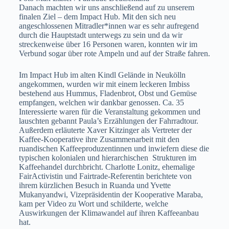
Danach machten wir uns anschließend auf zu unserem
finalen Ziel – dem Impact Hub. Mit den sich neu
angeschlossenen Mitradler*innen war es sehr aufregend
durch die Hauptstadt unterwegs zu sein und da wir
streckenweise über 16 Personen waren, konnten wir im
Verbund sogar über rote Ampeln und auf der Straße fahren.
Im Impact Hub im alten Kindl Gelände in Neukölln
angekommen, wurden wir mit einem leckeren Imbiss
bestehend aus Hummus, Fladenbrot, Obst und Gemüse
empfangen, welchen wir dankbar genossen. Ca. 35
Interessierte waren für die Veranstaltung gekommen und
lauschten gebannt Paula’s Erzählungen der Fahrradtour.
Außerdem erläuterte Xaver Kitzinger als Vertreter der
Kaffee-Kooperative ihre Zusammenarbeit mit den
ruandischen Kaffeeproduzentinnen und inwiefern diese die
typischen kolonialen und hierarchischen Strukturen im
Kaffeehandel durchbricht. Charlotte Lonitz, ehemalige
FairActivistin und Fairtrade-Referentin berichtete von
ihrem kürzlichen Besuch in Ruanda und Yvette
Mukanyandwi, Vizepräsidentin der Kooperative Maraba,
kam per Video zu Wort und schilderte, welche
Auswirkungen der Klimawandel auf ihren Kaffeeanbau
hat.