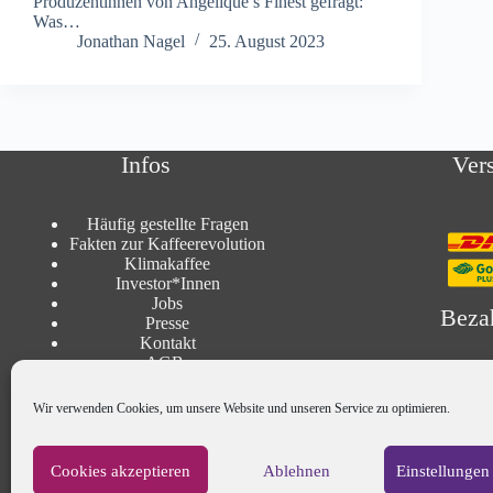
Produzentinnen von Angelique’s Finest gefragt:
Was…
Jonathan Nagel
25. August 2023
Infos
Ver
Häufig gestellte Fragen
Fakten zur Kaffeerevolution
Klimakaffee
Investor*Innen
Jobs
Beza
Presse
Kontakt
AGBs
Impressum
Datenschutz
Wir verwenden Cookies, um unsere Website und unseren Service zu optimieren.
Mein Konto
Vertrag widerrufen
Widerruf
Cookies akzeptieren
Ablehnen
Einstellungen
Zahlungsarten