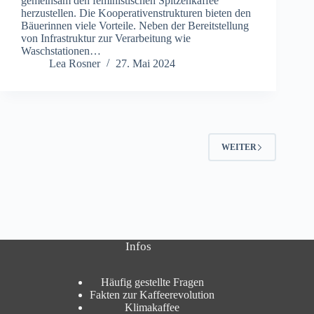
gemeinsam den feministischen Spitzenkaffee
herzustellen. Die Kooperativenstrukturen bieten den
Bäuerinnen viele Vorteile. Neben der Bereitstellung
von Infrastruktur zur Verarbeitung wie
Waschstationen…
Lea Rosner
27. Mai 2024
WEITER
Infos
Häufig gestellte Fragen
Fakten zur Kaffeerevolution
Klimakaffee