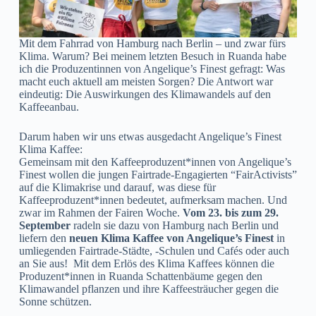
Mit dem Fahrrad von Hamburg nach Berlin – und zwar fürs
Klima. Warum? Bei meinem letzten Besuch in Ruanda habe
ich die Produzentinnen von Angelique’s Finest gefragt: Was
macht euch aktuell am meisten Sorgen? Die Antwort war
eindeutig: Die Auswirkungen des Klimawandels auf den
Kaffeeanbau.
Darum haben wir uns etwas ausgedacht Angelique’s Finest
Klima Kaffee:
Gemeinsam mit den Kaffeeproduzent*innen von Angelique’s
Finest wollen die jungen Fairtrade-Engagierten “FairActivists”
auf die Klimakrise und darauf, was diese für
Kaffeeproduzent*innen bedeutet, aufmerksam machen. Und
zwar im Rahmen der Fairen Woche.
Vom 23. bis zum 29.
September
radeln sie dazu von Hamburg nach Berlin und
liefern den
neuen Klima Kaffee
von Angelique’s Finest
in
umliegenden Fairtrade-Städte, -Schulen und Cafés oder auch
an Sie aus! Mit dem Erlös des Klima Kaffees können die
Produzent*innen in Ruanda Schattenbäume gegen den
Klimawandel pflanzen und ihre Kaffeesträucher gegen die
Sonne schützen.