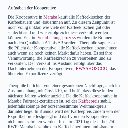
Aufgaben der Kooperative
Die Kooperative in
Maraba
kauft alle Kaffeekirschen der
Kaffeebauern und -bäuerinnen auf. Zu diesem Zeitpunkt ist
noch völlig unklar, wie viele der Kaffeekirschen gut oder
schlecht sind und wie erfolgreich diese verkauft werden
können. Erst im
Verarbeitungsprozess
werden die Bohnen
nach den Qualitäten A1 bis A3 sortiert. Theophile sagt, es sei
die Pflicht der Kooperative, alle Kaffeekirschen abzunehmen,
auch wenn sie noch keinen Markt dafür haben. Es sei ihre
Verantwortung, die Kaffeekirschen zu verarbeiten und zu
verkaufen. Der Verkauf ins Ausland erfolgt über das
Dachunternehmen der Kooperativen,
RWASHOSCCO
, das
über eine Exportlizenz verfügt.
Theophile berichtet von einer gesunkenen Nachfrage, auch im
Zusammenhang mit Covid-19, und hofft, dass diese in den
nächsten Jahren wieder anzieht. Da die Kaffeekooperative in
Maraba Fairtrade-zertifiziert ist, sei der
Kaffeepreis
stabil,
jedenfalls solange der börsenbestimmte Weltmarktpreis
darunter liege. In Ruanda wird der Kaffeepreis zudem von der
Exportbehörde festgelegt und darf von den Kooperativen
nicht unterschritten werden. Im Jahr 2021 lag dieser bei 250
RWF, Maraba bezahlte den Kaffeebäuerinnen und -bauern