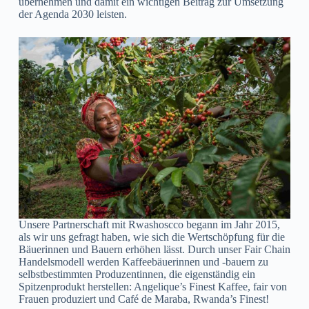
übernehmen und damit ein wichtigen Beitrag zur Umsetzung
der Agenda 2030 leisten.
Unsere Partnerschaft mit Rwashoscco begann im Jahr 2015,
als wir uns gefragt haben, wie sich die Wertschöpfung für die
Bäuerinnen und Bauern erhöhen lässt. Durch unser Fair Chain
Handelsmodell werden Kaffeebäuerinnen und -bauern zu
selbstbestimmten Produzentinnen, die eigenständig ein
Spitzenprodukt herstellen: Angelique’s Finest Kaffee, fair von
Frauen produziert und Café de Maraba, Rwanda’s Finest!