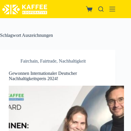
Zum
Inhalt
Warenkorb
springen
Schlagwort
Auszeichnungen
Fairchain
,
Fairtrade
,
Nachhaltigkeit
Gewonnen Internationaler Deutscher
Nachhaltigkeitspreis 2024!