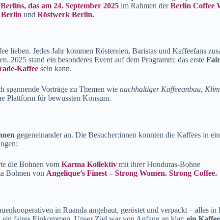
Berlins, das am 24. September 2025
im Rahmen der
Berlin Coffee
 Berlin
und
Röstwerk Berlin
.
Kaffee lieben. Jedes Jahr kommen Röstereien, Baristas und Kaffeefans z
hen. 2025 stand ein besonderes Event auf dem Programm: das erste
Fai
rade-Kaffee
sein kann.
auch spannende Vorträge zu Themen wie
nachhaltiger Kaffeeanbau
,
Klim
ne Plattform für bewussten Konsum.
hnen
gegeneinander an. Die Besucher:innen konnten die Kaffees in ei
ungen:
ürte die Bohnen vom
Karma Kollektiv
mit ihrer Honduras-Bohne
ma Bohnen von
Angelique’s Finest – Strong Women. Strong Coffee.
rauenkooperativen in Ruanda angebaut, geröstet und verpackt – alles in
n ein faires Einkommen. Unser Ziel war von Anfang an klar:
ein Kaffe