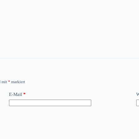
d mit
*
markiert
E-Mail
*
W