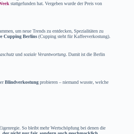
 Week
stattgefunden hat. Vergeben wurde der Preis von
usammen, um neue Trends zu entdecken, Spezialitäten zu
re Cupping Berlins
(Cupping steht für Kaffeeverkostung).
aschutz
und
soziale Verantwortung
. Damit ist die Berlin
ner
Blindverkostung
probieren – niemand wusste, welche
 Eigenregie. So bleibt mehr Wertschöpfung bei denen die
e, der nicht nur fair, sondern auch geschmacklich