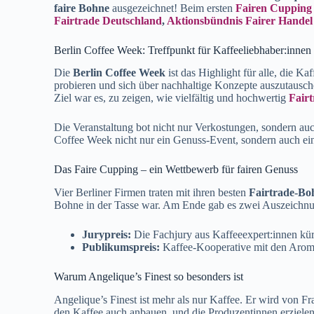
faire Bohne
ausgezeichnet! Beim ersten
Fairen Cupping 
Fairtrade Deutschland
,
Aktionsbündnis Fairer Handel
Berlin Coffee Week: Treffpunkt für Kaffeeliebhaber:innen
Die
Berlin Coffee Week
ist das Highlight für alle, die 
probieren und sich über nachhaltige Konzepte auszutausc
Ziel war es, zu zeigen, wie vielfältig und hochwertig
Fairt
Die Veranstaltung bot nicht nur Verkostungen, sondern 
Coffee Week nicht nur ein Genuss-Event, sondern auch ei
Das Faire Cupping – ein Wettbewerb für fairen Genuss
Vier Berliner Firmen traten mit ihren besten
Fairtrade-Bo
Bohne in der Tasse war. Am Ende gab es zwei Auszeichn
Jurypreis:
Die Fachjury aus Kaffeeexpert:innen k
Publikumspreis:
Kaffee-Kooperative mit den Aro
Warum Angelique’s Finest so besonders ist
Angelique’s Finest ist mehr als nur Kaffee. Er wird von F
den Kaffee auch anbauen, und die Produzentinnen erziele