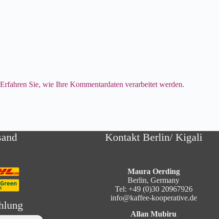
.
Erfahren Sie, wie Ihre Kommentardaten verarbeitet werden.
sand
Kontakt Berlin/ Kigali
Maura Oerding
Berlin, Germany
Tel: +49 (0)30 20967926
info@kaffee-kooperative.de
hlung
Allan Mubiru