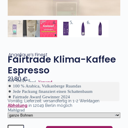
Angelique’s Finest
Fairtrade Klima-Kaffee
Espresso
21,80
€
43,60
€
pro
kg
inkl. MwSt., zzgl.
Versand
100 % Arabica, Vulkanberge Ruandas
Jede Packung finanziert einen Schattenbaum
Fairtrade Award Gewinner 2024
Vorrätig
, Lieferzeit:
versandfertig in 1-2 Werktagen
Abholung
in 12049 Berlin möglich
Mahlgrad