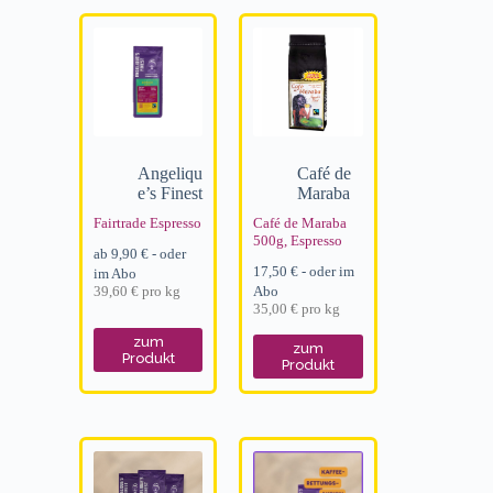
Angeliqu
Café de
e’s Finest
Maraba
Fairtrade Espresso
Café de Maraba
500g, Espresso
ab
9,90
€
- oder
17,50
€
- oder im
im Abo
39,60
€
pro
kg
Abo
35,00
€
pro
kg
zum
zum
Produkt
Produkt