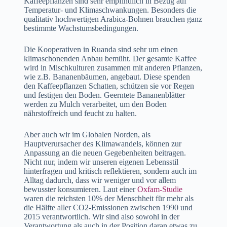
Kaffeepflanzen sind sehr empfindlich in Bezug auf
Temperatur- und Klimaschwankungen. Besonders die
qualitativ hochwertigen Arabica-Bohnen brauchen ganz
bestimmte Wachstumsbedingungen.
Die Kooperativen in Ruanda sind sehr um einen
klimaschonenden Anbau bemüht. Der gesamte Kaffee
wird in Mischkulturen zusammen mit anderen Pflanzen,
wie z.B. Bananenbäumen, angebaut. Diese spenden
den Kaffeepflanzen Schatten, schützen sie vor Regen
und festigen den Boden. Geerntete Bananenblätter
werden zu Mulch verarbeitet, um den Boden
nährstoffreich und feucht zu halten.
Aber auch wir im Globalen Norden, als
Hauptverursacher des Klimawandels, können zur
Anpassung an die neuen Gegebenheiten beitragen.
Nicht nur, indem wir unseren eigenen Lebensstil
hinterfragen und kritisch reflektieren, sondern auch im
Alltag dadurch, dass wir weniger und vor allem
bewusster konsumieren. Laut einer
Oxfam-Studie
waren die reichsten 10% der Menschheit für mehr als
die Hälfte aller CO2-Emissionen zwischen 1990 und
2015 verantwortlich. Wir sind also sowohl in der
Verantwortung als auch in der Position daran etwas zu