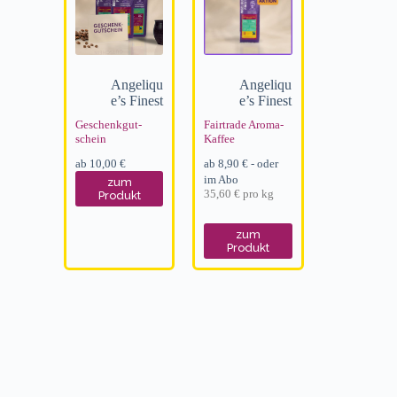
Angeliqu
Angeliqu
e’s Finest
e’s Finest
Geschenk­gut­
Fairtrade Aroma-
schein
Kaffee
ab
10,00
€
ab
8,90
€
- oder
im Abo
zum
35,60
€
pro
kg
Produkt
zum
Produkt