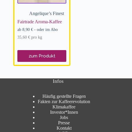
Angelique’s Finest
Fairtrade Aroma-Kaffee
ab
8,90
€
- oder im Abo
35,60
€
pro
kg
zum Produkt
Infos
Häufig gestellte Fragen
Fakten zur Kaffeerevolution
Klimakaffee
Investor*Innen
Jobs
Presse
Kontakt