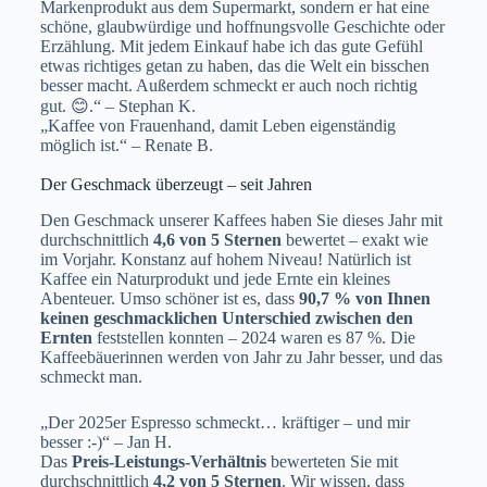
Markenprodukt aus dem Supermarkt, sondern er hat eine
schöne, glaubwürdige und hoffnungsvolle Geschichte oder
Erzählung. Mit jedem Einkauf habe ich das gute Gefühl
etwas richtiges getan zu haben, das die Welt ein bisschen
besser macht. Außerdem schmeckt er auch noch richtig
gut. 😊.“ – Stephan K.
„Kaffee von Frauenhand, damit Leben eigenständig
möglich ist.“ – Renate B.
Der Geschmack überzeugt – seit Jahren
Den Geschmack unserer Kaffees haben Sie dieses Jahr mit
durchschnittlich
4,6 von 5 Sternen
bewertet – exakt wie
im Vorjahr. Konstanz auf hohem Niveau! Natürlich ist
Kaffee ein Naturprodukt und jede Ernte ein kleines
Abenteuer. Umso schöner ist es, dass
90,7 % von Ihnen
keinen geschmacklichen Unterschied zwischen den
Ernten
feststellen konnten – 2024 waren es 87 %. Die
Kaffeebäuerinnen werden von Jahr zu Jahr besser, und das
schmeckt man.
„Der 2025er Espresso schmeckt… kräftiger – und mir
besser :-)“ – Jan H.
Das
Preis-Leistungs-Verhältnis
bewerteten Sie mit
durchschnittlich
4,2 von 5 Sternen
. Wir wissen, dass