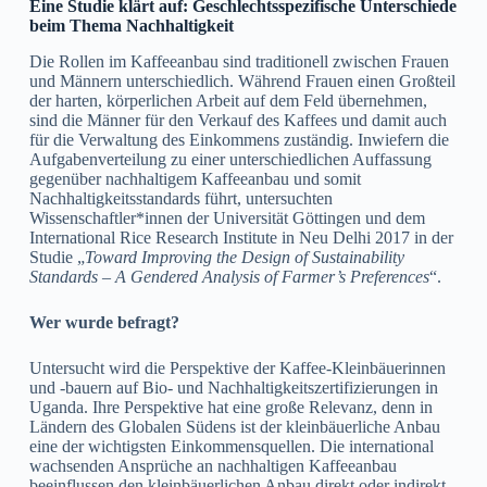
Eine Studie klärt auf: Geschlechtsspezifische Unterschiede
beim Thema Nachhaltigkeit
Die Rollen im Kaffeeanbau sind traditionell zwischen Frauen
und Männern unterschiedlich. Während Frauen einen Großteil
der harten, körperlichen Arbeit auf dem Feld übernehmen,
sind die Männer für den Verkauf des Kaffees und damit auch
für die Verwaltung des Einkommens zuständig. Inwiefern die
Aufgabenverteilung zu einer unterschiedlichen Auffassung
gegenüber nachhaltigem Kaffeeanbau und somit
Nachhaltigkeitsstandards führt, untersuchten
Wissenschaftler*innen der Universität Göttingen und dem
International Rice Research Institute in Neu Delhi 2017 in der
Studie „
Toward Improving the Design of Sustainability
Standards – A Gendered Analysis of Farmer’s Preferences
“.
Wer wurde befragt?
Untersucht wird die Perspektive der Kaffee-Kleinbäuerinnen
und -bauern auf Bio- und Nachhaltigkeitszertifizierungen in
Uganda. Ihre Perspektive hat eine große Relevanz, denn in
Ländern des Globalen Südens ist der kleinbäuerliche Anbau
eine der wichtigsten Einkommensquellen. Die international
wachsenden Ansprüche an nachhaltigen Kaffeeanbau
beeinflussen den kleinbäuerlichen Anbau direkt oder indirekt.