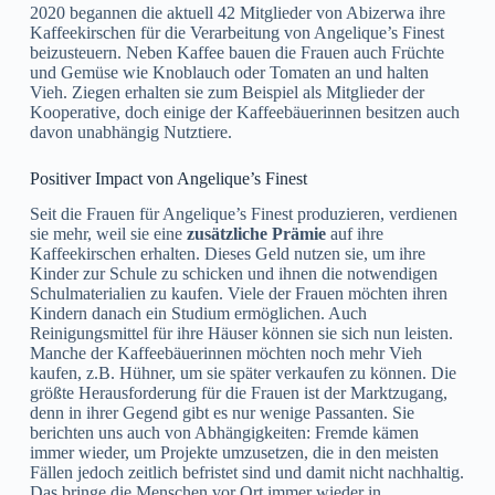
2020 begannen die aktuell 42 Mitglieder von Abizerwa ihre
Kaffeekirschen für die Verarbeitung von Angelique’s Finest
beizusteuern. Neben Kaffee bauen die Frauen auch Früchte
und Gemüse wie Knoblauch oder Tomaten an und halten
Vieh. Ziegen erhalten sie zum Beispiel als Mitglieder der
Kooperative, doch einige der Kaffeebäuerinnen besitzen auch
davon unabhängig Nutztiere.
Positiver Impact von Angelique’s Finest
Seit die Frauen für Angelique’s Finest produzieren, verdienen
sie mehr, weil sie eine
zusätzliche Prämie
auf ihre
Kaffeekirschen erhalten. Dieses Geld nutzen sie, um ihre
Kinder zur Schule zu schicken und ihnen die notwendigen
Schulmaterialien zu kaufen. Viele der Frauen möchten ihren
Kindern danach ein Studium ermöglichen. Auch
Reinigungsmittel für ihre Häuser können sie sich nun leisten.
Manche der Kaffeebäuerinnen möchten noch mehr Vieh
kaufen, z.B. Hühner, um sie später verkaufen zu können. Die
größte Herausforderung für die Frauen ist der Marktzugang,
denn in ihrer Gegend gibt es nur wenige Passanten. Sie
berichten uns auch von Abhängigkeiten: Fremde kämen
immer wieder, um Projekte umzusetzen, die in den meisten
Fällen jedoch zeitlich befristet sind und damit nicht nachhaltig.
Das bringe die Menschen vor Ort immer wieder in