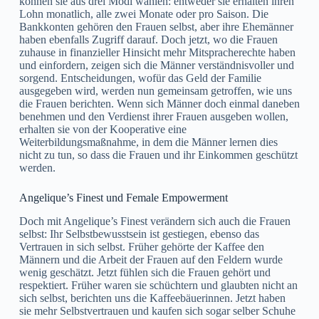
können sie aus drei Modi wählen: entweder sie erhalten ihren
Lohn monatlich, alle zwei Monate oder pro Saison. Die
Bankkonten gehören den Frauen selbst, aber ihre Ehemänner
haben ebenfalls Zugriff darauf. Doch jetzt, wo die Frauen
zuhause in finanzieller Hinsicht mehr Mitspracherechte haben
und einfordern, zeigen sich die Männer verständnisvoller und
sorgend. Entscheidungen, wofür das Geld der Familie
ausgegeben wird, werden nun gemeinsam getroffen, wie uns
die Frauen berichten. Wenn sich Männer doch einmal daneben
benehmen und den Verdienst ihrer Frauen ausgeben wollen,
erhalten sie von der Kooperative eine
Weiterbildungsmaßnahme, in dem die Männer lernen dies
nicht zu tun, so dass die Frauen und ihr Einkommen geschützt
werden.
Angelique’s Finest und Female Empowerment
Doch mit Angelique’s Finest verändern sich auch die Frauen
selbst: Ihr Selbstbewusstsein ist gestiegen, ebenso das
Vertrauen in sich selbst. Früher gehörte der Kaffee den
Männern und die Arbeit der Frauen auf den Feldern wurde
wenig geschätzt. Jetzt fühlen sich die Frauen gehört und
respektiert. Früher waren sie schüchtern und glaubten nicht an
sich selbst, berichten uns die Kaffeebäuerinnen. Jetzt haben
sie mehr Selbstvertrauen und kaufen sich sogar selber Schuhe