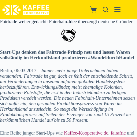
Zum
Inhalt
Warenkorb
springen
Fairtrade weiter gedacht: Fairchain-Idee überzeugt deutsche Gründer
Start-Ups denken das Fairtrade-Prinzip neu und lassen Waren
vollständig im Herkunftsland produzieren #WandeldurchHandel
Berlin, 06.03.2017 –
Immer mehr junge Unternehmen haben
verstanden: Fairtrade ist gut, doch es fehlt der entscheidende Schritt,
um Veränderungen in unserem unfairen globalen Handelssystem
herbeizuführen. Entwicklungsländer, meist ehemalige Kolonien,
produzieren Rohstoffe, die erst in den Industrieländern zu fertigen
Produkten veredelt werden. Die neuen Fairchain-Unternehmen setzen
sich dafür ein, den gesamten Produktionsprozess von Waren im
Herkunftsland anzusiedeln. So steigt die Wertschöpfung im
Produktionsprozess auf Seiten der Erzeuger von rund 15 Prozent im
herkömmlichen Handel auf bis zu 50 Prozent.
Eine Reihe junger Start-Ups wie
Kaffee-Kooperative.de
,
fairafric
und