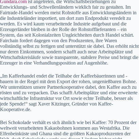
Gundara.com
ist angetreten, die Wirtschaftsbeziehungen zu
Entwicklungs- und Schwellenländern wirklich fair zu gestalten. Im
Fairtrade-Handel werden meist Rohstoffe aus Entwicklungsländern in
die Industrieländer importiert, um dort zum Endprodukt veredelt zu
werden. Es wird kaum verarbeitende Industrie aufgebaut und die
Erzeugerländer bleiben in der Rolle der Rohstofflieferanten – ein
System, das seit Kolonialzeiten Ungleichheiten durch Handel schürt.
Fairchain fordert dagegen von den Produzenten, ihre Waren
vollständig selbst zu fertigen und unterstützt sie dabei. Das erhöht nicht
nur deren Einkommen, sondern schafft auch neue Arbeitsplätze und
Wirtschaftskreisläufe sowie transparente, stabilere Preise und bringt die
Erzeuger in eine Verhandlungsposition auf Augenhöhe.
„Im Kaffeehandel endet die Teilhabe der Kaffeebäuerinnen und -
bauern in der Regel mit dem Export der rohen, ungenießbaren Bohne.
Wir unterstützen unsere Partnerkooperative dabei, den Kaffee auch zu
rösten und zu verpacken. Das schafft Arbeitsplätze und eine erweiterte
wirtschaftliche Infrastruktur vor Ort sowie echte Teilhabe, besser als
jede Spende!“ sagt Xaver Kitzinger, Gründer von Kaffee-
Kooperative.de.
Bei Schokolade verhält es sich ähnlich wie bei Kaffee: 70 Prozent der
weltweit verarbeiteten Kakaobohnen kommen aus Westafrika. Die
Elfenbeinküste und Ghana sind die größten Kakaoproduzenten der