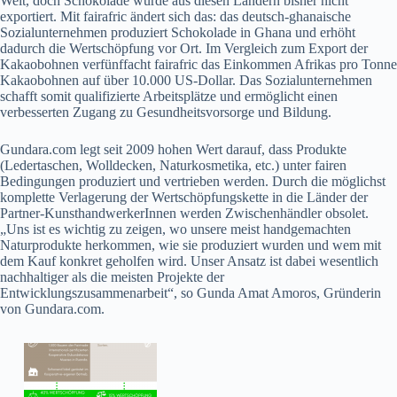
Welt, doch Schokolade wurde aus diesen Ländern bisher nicht
exportiert. Mit fairafric ändert sich das: das deutsch-ghanaische
Sozialunternehmen produziert Schokolade in Ghana und erhöht
dadurch die Wertschöpfung vor Ort. Im Vergleich zum Export der
Kakaobohnen verfünffacht fairafric das Einkommen Afrikas pro Tonne
Kakaobohnen auf über 10.000 US-Dollar. Das Sozialunternehmen
schafft somit qualifizierte Arbeitsplätze und ermöglicht einen
verbesserten Zugang zu Gesundheitsvorsorge und Bildung.
Gundara.com legt seit 2009 hohen Wert darauf, dass Produkte
(Ledertaschen, Wolldecken, Naturkosmetika, etc.) unter fairen
Bedingungen produziert und vertrieben werden. Durch die möglichst
komplette Verlagerung der Wertschöpfungskette in die Länder der
Partner-KunsthandwerkerInnen werden Zwischenhändler obsolet.
„Uns ist es wichtig zu zeigen, wo unsere meist handgemachten
Naturprodukte herkommen, wie sie produziert wurden und wem mit
dem Kauf konkret geholfen wird. Unser Ansatz ist dabei wesentlich
nachhaltiger als die meisten Projekte der
Entwicklungszusammenarbeit“, so Gunda Amat Amoros, Gründerin
von Gundara.com.